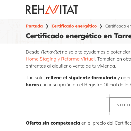
Saltar
al
contenido
Portada
❯
Certificado energético
❯
Certificado e
Certificado energético en Torr
Desde
Rehavitat
no solo te ayudamos a potenciar 
Home Staging y Reforma Virtual
. También en obt
enfrentas al alquiler o venta de tu vivienda.
Tan solo,
rellene el siguiente formulario
y agend
horas
con inscripción en el Registro Oficial de la
SOLI
Oferta sin competencia
en el precio del Certifi